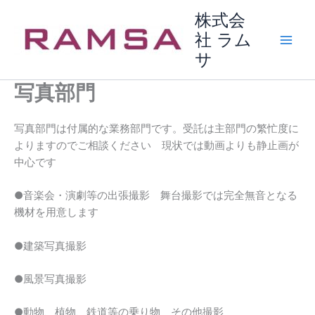
内
株式会
容
社 ラム
を
サ
ス
キ
写真部門
ッ
プ
写真部門は付属的な業務部門です。受託は主部門の繁忙度に
よりますのでご相談ください 現状では動画よりも静止画が
中心です
●音楽会・演劇等の出張撮影 舞台撮影では完全無音となる
機材を用意します
●建築写真撮影
●風景写真撮影
●動物、植物、鉄道等の乗り物 その他撮影