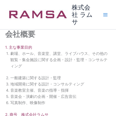
内
株式会
容
社 ラム
を
サ
ス
キ
会社概要
ッ
プ
1. 主な事業目的
劇場、ホール、音楽堂、講堂、ライブハウス、その他の
観覧・集会施設に関する企画・設計・監理・コンサルテ
ィング
一般建築に関する設計・監理
地域開発に関する設計・コンサルティング
音楽教室主催、音楽の指導・指揮
音楽会・演劇の企画・開催・広告宣伝
写真制作、映像制作
2. 商号 株式会社ラムサ