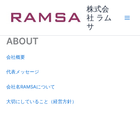
内
株式会
容
社 ラム
を
サ
ス
キ
ABOUT
ッ
プ
会社概要
代表メッセージ
会社名RAMSAについて
大切にしていること（経営方針）