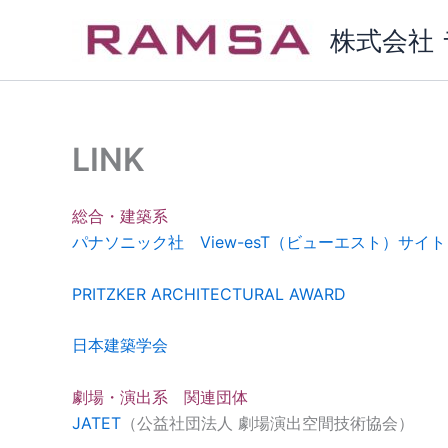
内
株式会社
容
を
ス
キ
ッ
LINK
プ
総合・建築系
パナソニック社 View-esT（ビューエスト）サイト
PRITZKER ARCHITECTURAL AWARD
日本建築学会
劇場・演出系 関連団体
JATET
（公益社団法人 劇場演出空間技術協会）